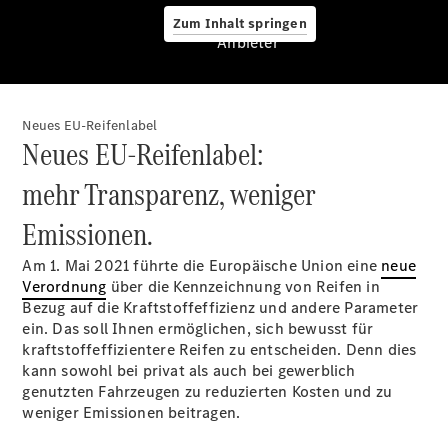
Assistance
Zum Inhalt springen
Center
Anbieter
24h Service
Roadside
Assistance
Individuelle
Neues EU-Reifenlabel
Unterstützung
Neues EU-Reifenlabel:
Mobilitätslösungen
mehr Transparenz, weniger
Emissionen.
Am 1. Mai 2021 führte die Europäische Union eine
neue
Verordnung
über die Kennzeichnung von Reifen in
Übersicht
Bezug auf die Kraftstoffeffizienz und andere Parameter
MobiloVan
ein. Das soll Ihnen ermöglichen, sich bewusst für
Intelligente
kraftstoffeffizientere Reifen zu entscheiden. Denn dies
Fahrzeugsteuerung
kann sowohl bei privat als auch bei gewerblich
genutzten Fahrzeugen zu reduzierten Kosten und zu
weniger Emissionen beitragen.