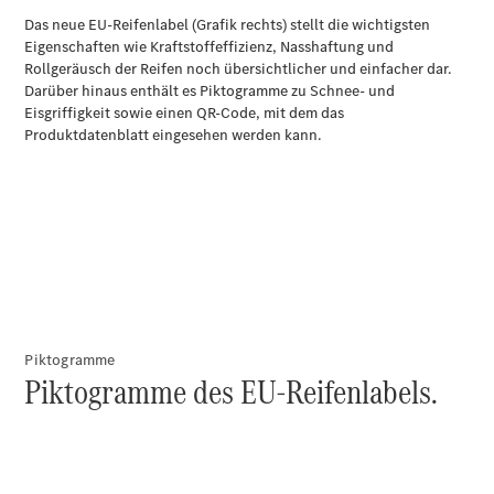
Übersicht
Original-
Teile
Neufahrzeuggarantie
Online-
Terminbuchung
Pannen- &
Schadenhilfe
Service für
Reisemobile
Teile &
Zubehör
Rückrufe &
Umrüstungen
Piktogramme
Piktogramme des EU-Reifenlabels.