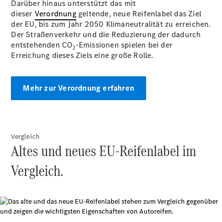
Darüber hinaus unterstützt das mit
dieser
Verordnung
geltende, neue Reifenlabel das Ziel
der EU, bis zum Jahr 2050 Klimaneutralität zu erreichen.
Der Straßenverkehr und die Reduzierung der dadurch
entstehenden CO
-Emissionen spielen bei der
Übersicht
2
Erreichung dieses Ziels eine große Rolle.
Digitale
Extras
Van Uptime
Mehr zur Verordnung erfahren
Monitor
Onboard
Service App
Mercedes-
Benz
Vergleich
Qualität
Altes und neues EU-Reifenlabel im
Vergleich.