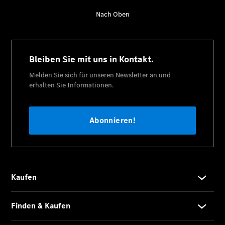
Übersicht
Serviceangebote
Reifen &
Kompletträder
Teile &
Zubehör
Pannen- &
Schadenhilfe
Reparatur &
Werkstatt
Rückrufe &
Umrüstungen
Warnung: Betrug
beim
Gebrauchtwagenkauf
Service für
Reisemobile