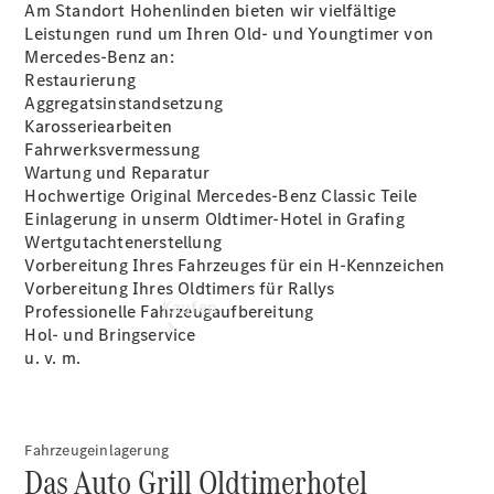
vereinbaren
Am Standort Hohenlinden bieten wir vielfältige
Tel: +49
Leistungen rund um Ihren Old- und Youngtimer von
8124 5301-
Mercedes-Benz an:
0
Restaurierung
Aggregatsinstandsetzung
Karosseriearbeiten
Fahrwerksvermessung
Wartung und Reparatur
Hochwertige Original Mercedes-Benz Classic Teile
Einlagerung in unserm Oldtimer-Hotel in Grafing
Wertgutachtenerstellung
Vorbereitung Ihres Fahrzeuges für ein H-Kennzeichen
Vorbereitung Ihres Oldtimers für Rallys
Kaufen
Professionelle Fahrzeugaufbereitung
Hol- und Bringservice
u. v. m.
Fahrzeugeinlagerung
Das Auto Grill Oldtimerhotel
Übersicht