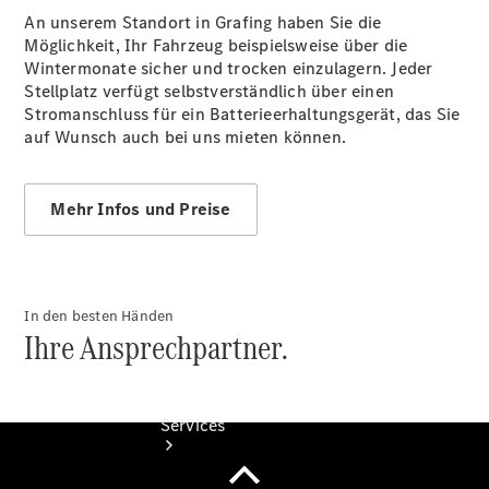
Junge
An unserem Standort in Grafing haben Sie die
Sterne
Möglichkeit, Ihr Fahrzeug beispielsweise über die
Junge
Wintermonate sicher und trocken einzulagern. Jeder
Sterne -
Stellplatz verfügt selbstverständlich über einen
elektrisch
Stromanschluss für ein Batterieerhaltungsgerät, das Sie
Mercedes-
auf Wunsch auch bei uns mieten können.
Benz
Online
Store
Mehr Infos und Preise
In den besten Händen
Ihre Ansprechpartner.
Services